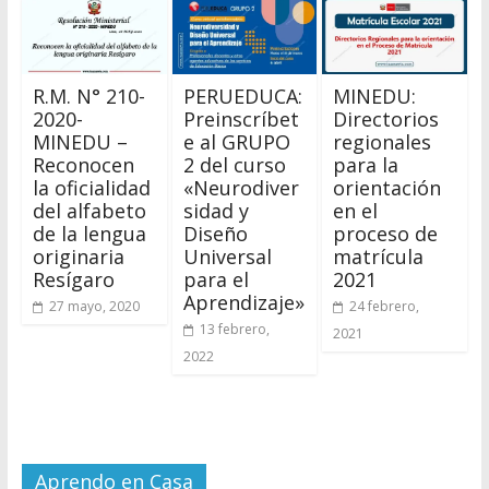
R.M. N° 210-
PERUEDUCA:
MINEDU:
2020-
Preinscríbet
Directorios
MINEDU –
e al GRUPO
regionales
Reconocen
2 del curso
para la
la oficialidad
«Neurodiver
orientación
del alfabeto
sidad y
en el
de la lengua
Diseño
proceso de
originaria
Universal
matrícula
Resígaro
para el
2021
Aprendizaje»
27 mayo, 2020
24 febrero,
13 febrero,
2021
2022
Aprendo en Casa