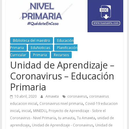
Biblioteca del maestro
Educación
Primaria
EduNoticias
Planificación
Curricular
Primaria
Recursos
Unidad de Aprendizaje –
Coronavirus – Educación
Primaria
,
10 abril, 2020
Amawta
coronavirus
coronavirus
,
,
educacion inicial
Coronavirus nivel primaria
Covid-19 educacion
,
,
,
inicial
inicial
MINEDU
Proyecto de Aprendizaje - Sobre el
,
,
,
Coronavirus - Nivel Primaria
tu amauta
Tu Amawta
unidad de
,
,
aprendizaje
Unidad de Aprendizaje - Coronavirus
Unidad de