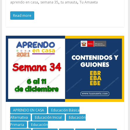
,
,
,
aprendo en casa
semana 35
tu amauta
Tu Amawta
Read more
APRENDO EN CASA
Educación Básica
Alternativa
Educación Inicial
Educación
Primaria
Educación