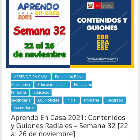
APRENDO EN CASA
Educación Básica
Alternativa
Educación Inicial
Educación
Primaria
Educación
Secundaria
EduNoticias
Inicial
Primaria
Recursos
Secundaria
Aprendo En Casa 2021: Contenidos
y Guiones Radiales – Semana 32 [22
al 26 de noviembre]