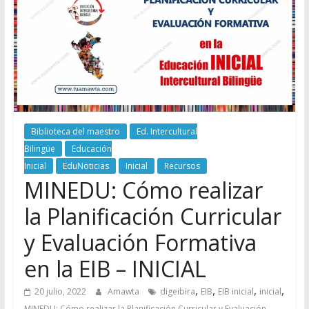
Biblioteca del maestro
Ed. Intercultural
Bilingüe
Educación
Inicial
EduNoticias
Inicial
Recursos
MINEDU: Cómo realizar
la Planificación Curricular
y Evaluación Formativa
en la EIB – INICIAL
,
,
,
,
20 julio, 2022
Amawta
digeibira
EIB
EIB inicial
inicial
MINEDU: Cómo realizar la Planificación Curricular y Evaluación