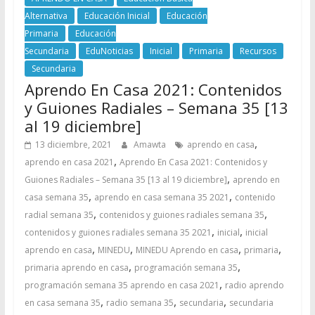
Alternativa
Educación Inicial
Educación
Primaria
Educación
Secundaria
EduNoticias
Inicial
Primaria
Recursos
Secundaria
Aprendo En Casa 2021: Contenidos
y Guiones Radiales – Semana 35 [13
al 19 diciembre]
,
13 diciembre, 2021
Amawta
aprendo en casa
,
aprendo en casa 2021
Aprendo En Casa 2021: Contenidos y
,
Guiones Radiales – Semana 35 [13 al 19 diciembre]
aprendo en
,
,
casa semana 35
aprendo en casa semana 35 2021
contenido
,
,
radial semana 35
contenidos y guiones radiales semana 35
,
,
contenidos y guiones radiales semana 35 2021
inicial
inicial
,
,
,
,
aprendo en casa
MINEDU
MINEDU Aprendo en casa
primaria
,
,
primaria aprendo en casa
programación semana 35
,
programación semana 35 aprendo en casa 2021
radio aprendo
,
,
,
en casa semana 35
radio semana 35
secundaria
secundaria