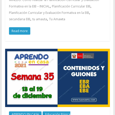
,
,
Formativa en la EIB – INICIAL
Planificación Curricular EIB
,
Planificación Curricular y Evaluación Formativa en la EIB
,
,
secundaria EIB
tu amauta
Tu Amawta
Read more
APRENDO EN CASA
Educación Básica