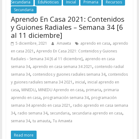
Secundaria
EduNoticias
Inicial
Primaria
Recursos
Secundaria
Aprendo En Casa 2021: Contenidos
y Guiones Radiales – Semana 34 [6
al 11 diciembre]
,
5 diciembre, 2021
Amawta
aprendo en casa
aprendo
,
en casa 2021
Aprendo En Casa 2021: Contenidos y Guiones
,
Radiales – Semana 34 [6 al 11 diciembre]
aprendo en casa
,
,
semana 34
aprendo en casa semana 34 2021
contenido radial
,
,
semana 34
contenidos y guiones radiales semana 34
contenidos
,
,
y guiones radiales semana 34 2021
inicial
inicial aprendo en
,
,
,
,
casa
MINEDU
MINEDU Aprendo en casa
primaria
primaria
,
,
aprendo en casa
programación semana 34
programación
,
semana 34 aprendo en casa 2021
radio aprendo en casa semana
,
,
,
,
34
radio semana 34
secundaria
secundaria aprendo en casa
,
,
semana 34
tu amauta
Tu Amawta
Read more