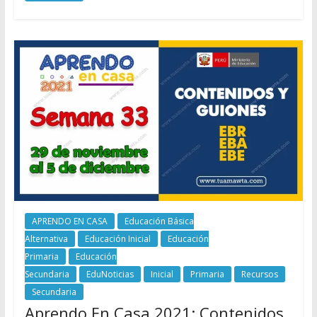
APRENDO EN CASA
Educación Básica
Alternativa
Educación Inicial
Educación
Primaria
Educación
Secundaria
EduNoticias
Inicial
Primaria
Recursos
Secundaria
Aprendo En Casa 2021: Contenidos