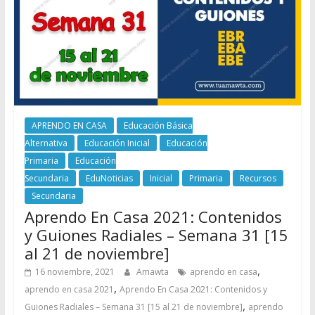
APRENDO EN CASA
Educación Básica
Alternativa
Educación Inicial
Educación
Primaria
Educación
Secundaria
EduNoticias
Inicial
Primaria
Recursos
Secundaria
Aprendo En Casa 2021: Contenidos
y Guiones Radiales – Semana 31 [15
al 21 de noviembre]
,
16 noviembre, 2021
Amawta
aprendo en casa
,
aprendo en casa 2021
Aprendo En Casa 2021: Contenidos y
,
Guiones Radiales – Semana 31 [15 al 21 de noviembre]
aprendo