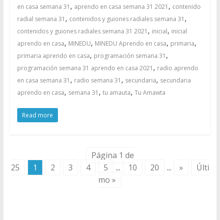
,
,
en casa semana 31
aprendo en casa semana 31 2021
contenido
,
,
radial semana 31
contenidos y guiones radiales semana 31
,
,
contenidos y guiones radiales semana 31 2021
inicial
inicial
,
,
,
,
aprendo en casa
MINEDU
MINEDU Aprendo en casa
primaria
,
,
primaria aprendo en casa
programación semana 31
,
programación semana 31 aprendo en casa 2021
radio aprendo
,
,
,
en casa semana 31
radio semana 31
secundaria
secundaria
,
,
,
aprendo en casa
semana 31
tu amauta
Tu Amawta
Read more
Página 1 de
25
1
2
3
4
5
...
10
20
...
»
Últi
mo »