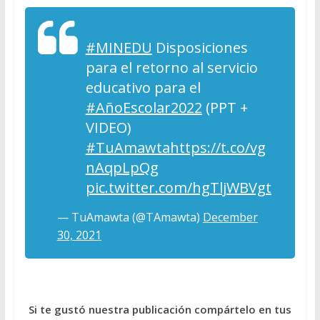
#MINEDU
Disposiciones
para el retorno al servicio
educativo para el
#AñoEscolar2022
(PPT +
VIDEO)
#TuAmawta
https://t.co/vg
nAqpLpQg
pic.twitter.com/hgTljWBVgt
— TuAmawta (@TAmawta)
December
30, 2021
Si te gustó nuestra publicación compártelo en tus