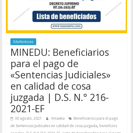
EduNoticias
MINEDU: Beneficiarios
para el pago de
«Sentencias Judiciales»
en calidad de cosa
juzgada | D.S. N.° 216-
2021-EF
30 agosto, 2021
Amawta
Beneficiarios para el pago
,
de Sentencias Judiciales en calidad de cosa juzgada
beneficios
,
,