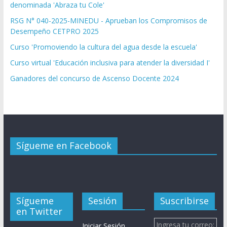
denominada 'Abraza tu Cole'
RSG N° 040-2025-MINEDU - Aprueban los Compromisos de
Desempeño CETPRO 2025
Curso 'Promoviendo la cultura del agua desde la escuela'
Curso virtual 'Educación inclusiva para atender la diversidad I'
Ganadores del concurso de Ascenso Docente 2024
Sígueme en Facebook
Sígueme
Sesión
Suscribirse
en Twitter
Ingresa tu correo:
Iniciar Sesión