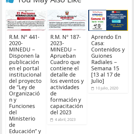
R.M. Nº 441-
R.M. Nº 187-
Aprendo En
2020-
2023-
Casa:
MINEDU –
MINEDU –
Contenidos y
Disponen la
Aprueban
Guiones
publicación
Cuadro que
Radiales –
en el portal
contiene el
Semana 15
institucional
detalle de
[13 al 17 de
del proyecto
los eventos y
Julio]
de “Ley de
actividades
10 julio, 2020
Organizació
de
n y
formación y
Funciones
capacitación
del
del 2023
Ministerio
4 abril, 2023
de
Educación” y