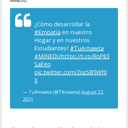
MINEDU.
¿Cómo desarrollar la
#Empatía
en nuestro
Hogar y en nuestros
Estudiantes?
#TuAmawta
#MINEDU
https://t.co/RoP83
SaEgq
pic.twitter.com/2qzSB5Wf0
X
— TuAmawta (@TAmawta)
August 23,
2021