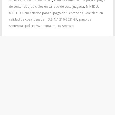
sociales
D.S. N.° 216-2021-EF
Lista de beneficiados para el pago
,
,
de sentencias judiciales en calidad de cosa juzgada
MINEDU
MINEDU: Beneficiarios para el pago de "Sentencias Judiciales" en
,
calidad de cosa juzgada | D.S. N.° 216-2021-EF
pago de
,
,
sentencias judiciales
tu amauta
Tu Amawta