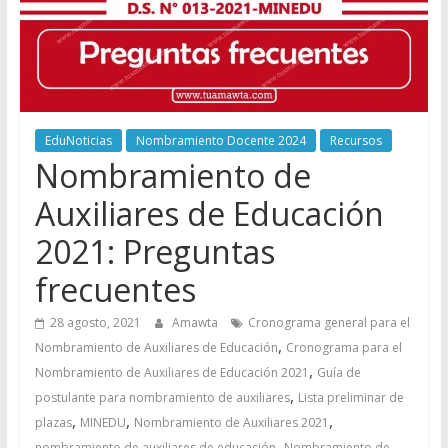
EduNoticias
Nombramiento Docente 2024
Recursos
Nombramiento de
Auxiliares de Educación
2021: Preguntas
frecuentes
28 agosto, 2021
Amawta
Cronograma general para el
,
Nombramiento de Auxiliares de Educación
Cronograma para el
,
Nombramiento de Auxiliares de Educación 2021
Guía de
,
postulante para nombramiento de auxiliares
Lista preliminar de
,
,
,
plazas
MINEDU
Nombramiento de Auxiliares 2021
,
nombramiento de auxiliares de educación
Nombramiento de