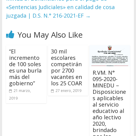
«Sentencias Judiciales» en calidad de cosa
juzgada | D.S. N.° 216-2021-EF
→
You May Also Like
“El
30 mil
incremento
escolares
de 100 soles
competirán
es una burla
por 2700
R.VM. N°
más del
vacantes en
095-2020-
gobierno”
los 25 COAR
MINEDU –
Disposicione
21 marzo,
27 enero, 2019
s aplicables
2019
al servicio
educativo al
año lectivo
2020,
brindado