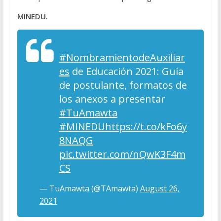
MINEDU.
#NombramientodeAuxiliar
es
de Educación 2021: Guía
de postulante, formatos de
los anexos a presentar
#TuAmawta
#MINEDU
https://t.co/kFo6y
8NAQG
pic.twitter.com/nQwK3F4m
CS
— TuAmawta (@TAmawta)
August 26,
2021