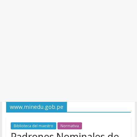
y
Cultura
www.minedu.gob.pe
Biblioteca del maestro
Normativa
Padrones Nominales de