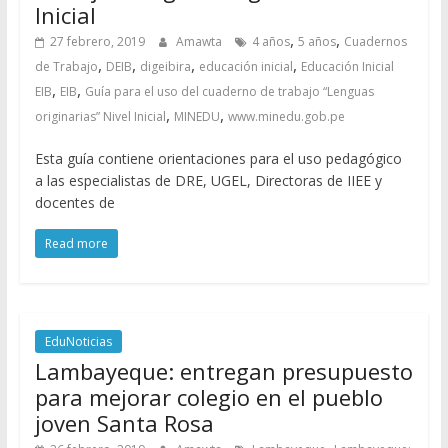
Inicial
,
,
27 febrero, 2019
Amawta
4 años
5 años
Cuadernos
,
,
,
,
de Trabajo
DEIB
digeibira
educación inicial
Educación Inicial
,
,
EIB
EIB
Guía para el uso del cuaderno de trabajo “Lenguas
,
,
originarias” Nivel Inicial
MINEDU
www.minedu.gob.pe
Esta guía contiene orientaciones para el uso pedagógico
a las especialistas de DRE, UGEL, Directoras de IIEE y
docentes de
Read more
EduNoticias
Lambayeque: entregan presupuesto
para mejorar colegio en el pueblo
joven Santa Rosa