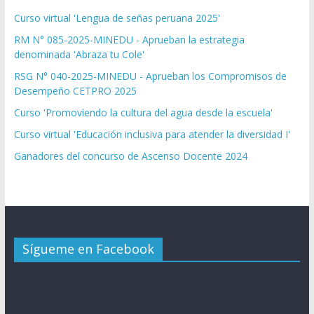
Curso virtual 'Lengua de señas peruana 2025'
RM N° 085-2025-MINEDU - Aprueban la estrategia
denominada 'Abraza tu Cole'
RSG N° 040-2025-MINEDU - Aprueban los Compromisos de
Desempeño CETPRO 2025
Curso 'Promoviendo la cultura del agua desde la escuela'
Curso virtual 'Educación inclusiva para atender la diversidad I'
Ganadores del concurso de Ascenso Docente 2024
Sígueme en Facebook