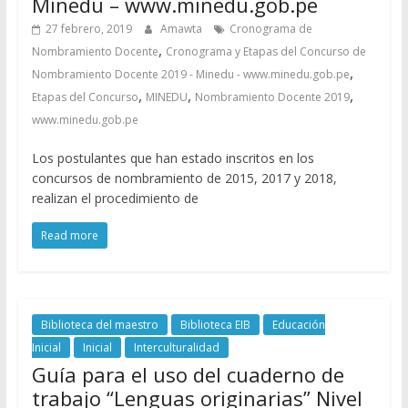
Minedu – www.minedu.gob.pe
27 febrero, 2019
Amawta
Cronograma de
,
Nombramiento Docente
Cronograma y Etapas del Concurso de
,
Nombramiento Docente 2019 - Minedu - www.minedu.gob.pe
,
,
,
Etapas del Concurso
MINEDU
Nombramiento Docente 2019
www.minedu.gob.pe
Los postulantes que han estado inscritos en los
concursos de nombramiento de 2015, 2017 y 2018,
realizan el procedimiento de
Read more
Biblioteca del maestro
Biblioteca EIB
Educación
Inicial
Inicial
Interculturalidad
Guía para el uso del cuaderno de
trabajo “Lenguas originarias” Nivel