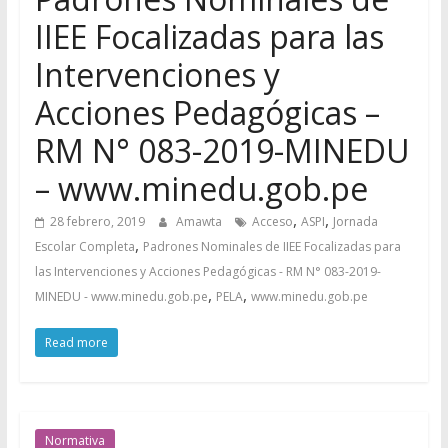
IIEE Focalizadas para las
Intervenciones y
Acciones Pedagógicas –
RM N° 083-2019-MINEDU
– www.minedu.gob.pe
,
,
28 febrero, 2019
Amawta
Acceso
ASPI
Jornada
,
Escolar Completa
Padrones Nominales de IIEE Focalizadas para
las Intervenciones y Acciones Pedagógicas - RM N° 083-2019-
,
,
MINEDU - www.minedu.gob.pe
PELA
www.minedu.gob.pe
Read more
Normativa