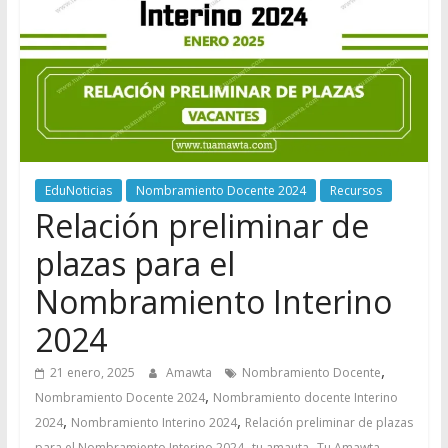
EduNoticias
Nombramiento Docente 2024
Recursos
Relación preliminar de
plazas para el
Nombramiento Interino
2024
,
21 enero, 2025
Amawta
Nombramiento Docente
,
Nombramiento Docente 2024
Nombramiento docente Interino
,
,
2024
Nombramiento Interino 2024
Relación preliminar de plazas
,
,
para el Nombramiento Interino 2024
tu amauta
Tu Amawta