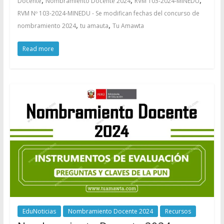
,
,
,
Docente
Nombramiento Docente 2024
RVM 103-2024-MINEDU
RVM Nº 103-2024-MINEDU - Se modifican fechas del concurso de
,
,
nombramiento 2024
tu amauta
Tu Amawta
Read more
EduNoticias
Nombramiento Docente 2024
Recursos