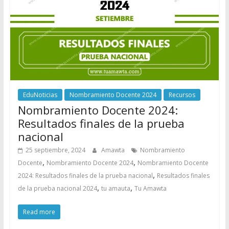
EduNoticias
Nombramiento Docente 2024
Recursos
Nombramiento Docente 2024:
Resultados finales de la prueba
nacional
25 septiembre, 2024
Amawta
Nombramiento
,
,
Docente
Nombramiento Docente 2024
Nombramiento Docente
,
2024: Resultados finales de la prueba nacional
Resultados finales
,
,
de la prueba nacional 2024
tu amauta
Tu Amawta
Read more