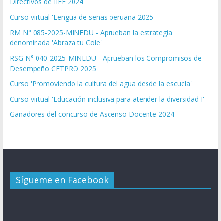
Directivos de IIEE 2024
Curso virtual 'Lengua de señas peruana 2025'
RM N° 085-2025-MINEDU - Aprueban la estrategia
denominada 'Abraza tu Cole'
RSG N° 040-2025-MINEDU - Aprueban los Compromisos de
Desempeño CETPRO 2025
Curso 'Promoviendo la cultura del agua desde la escuela'
Curso virtual 'Educación inclusiva para atender la diversidad I'
Ganadores del concurso de Ascenso Docente 2024
Sígueme en Facebook