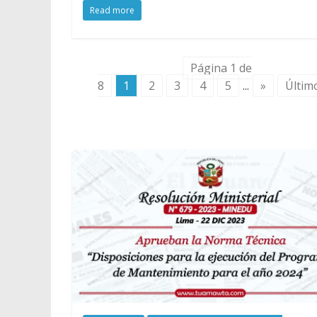
Read more
Página 1 de
8
1
2
3
4
5
...
»
Últim