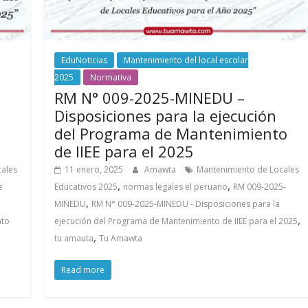
EduNoticias
Mantenimiento del local escolar
2025
Normativa
RM N° 009-2025-MINEDU –
Disposiciones para la ejecución
del Programa de Mantenimiento
de IIEE para el 2025
cales
11 enero, 2025
Amawta
Mantenimiento de Locales
,
,
e
Educativos 2025
normas legales el peruano
RM 009-2025-
,
MINEDU
RM N° 009-2025-MINEDU - Disposiciones para la
,
nto
ejecución del Programa de Mantenimiento de IIEE para el 2025
,
tu amauta
Tu Amawta
Read more