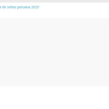
ua de señas peruana 2025’
 y vocabulario del Quechua Norteño
NEDU – Aprueban padrones de los Institutos y Escuelas de Educaci
NEDU – Disponen la aplicación de instrumentos a directivos que n
de la evaluación del desempeño de Directivos de IIEE 2024