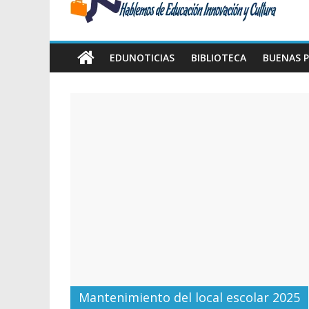
Amawta
Hablemos
de
EDUNOTICIAS
BIBLIOTECA
BUENAS P
Educación,
Innovación
y
Cultura
Mantenimiento del local escolar 2025