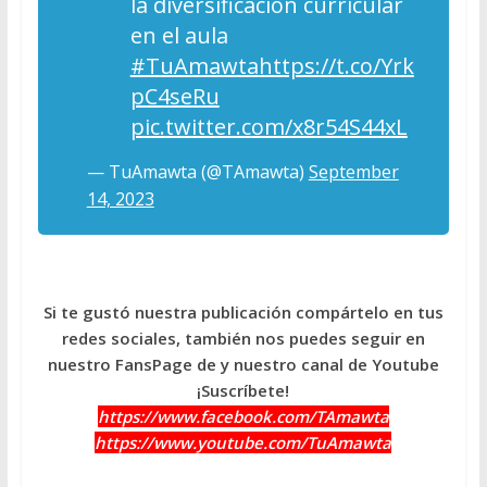
la diversificación curricular
en el aula
#TuAmawta
https://t.co/Yrk
pC4seRu
pic.twitter.com/x8r54S44xL
— TuAmawta (@TAmawta)
September
14, 2023
Si te gustó nuestra publicación compártelo en tus
redes sociales, también nos puedes seguir en
nuestro FansPage de y nuestro canal de Youtube
¡Suscríbete!
https://www.facebook.com/TAmawta
https://www.youtube.com/TuAmawta