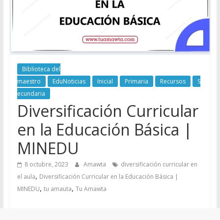
Biblioteca del
maestro
EduNoticias
Inicial
Primaria
Recursos
S
ecundaria
Diversificación Curricular
en la Educación Básica |
MINEDU
8 octubre, 2023
Amawta
diversificación curricular en
,
el aula
Diversificación Curricular en la Educación Básica |
,
,
MINEDU
tu amauta
Tu Amawta