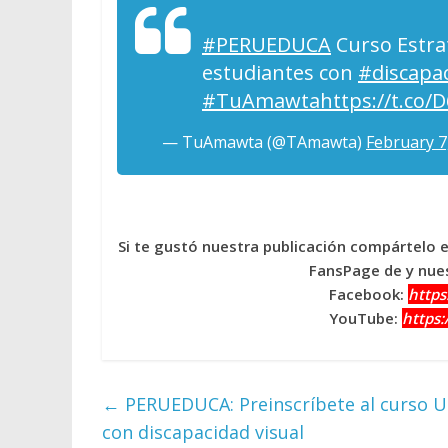
#PERUEDUCA
Curso Estra
estudiantes con
#discapac
#TuAmawta
https://t.co
— TuAmawta (@TAmawta)
February 7
Si te gustó nuestra publicación compártelo 
FansPage de y nues
Facebook:
http
YouTube:
https
←
PERUEDUCA: Preinscríbete al curso Us
con discapacidad visual