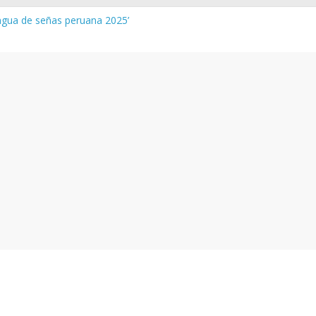
engua de señas peruana 2025’
tura y vocabulario del Quechua Norteño
-MINEDU – Aprueban padrones de los Institutos y Escuelas de Educ
-MINEDU – Disponen la aplicación de instrumentos a directivos qu
es de la evaluación del desempeño de Directivos de IIEE 2024