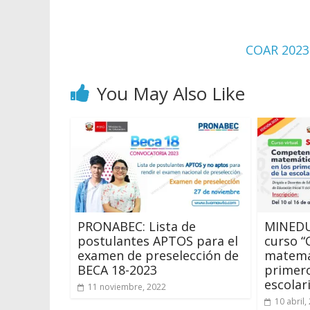
COAR 2023:
You May Also Like
PRONABEC: Lista de
MINEDU:
postulantes APTOS para el
curso 
examen de preselección de
matemát
BECA 18-2023
primero
escolar
11 noviembre, 2022
10 abril,