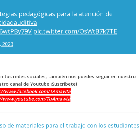
tegias pedagógicas para la atención de
idadauditiva
/D6wtPBy79V
pic.twitter.com/OsWtB7k7TE
, 2023
en tus redes sociales, también nos puedes seguir en nuestro
tro canal de Youtube ¡Suscríbete!
s://www.facebook.com/TAmawta
://www.youtube.com/TuAmawta
o de materiales para el trabajo con los estudiante