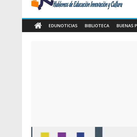
Amawta
Hablemos
de
EDUNOTICIAS
BIBLIOTECA
BUENAS P
Educación,
Innovación
y
Cultura