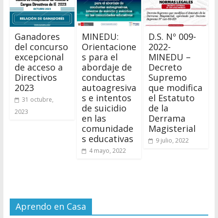
Ganadores
MINEDU:
D.S. Nº 009-
del concurso
Orientacione
2022-
excepcional
s para el
MINEDU –
de acceso a
abordaje de
Decreto
Directivos
conductas
Supremo
2023
autoagresiva
que modifica
s e intentos
el Estatuto
31 octubre,
de suicidio
de la
2023
en las
Derrama
comunidade
Magisterial
s educativas
9 julio, 2022
4 mayo, 2022
Aprendo en Casa