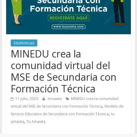
EduNoticias
MINEDU crea la
comunidad virtual del
MSE de Secundaria con
Formación Técnica
11 julio, 2023
Amawta
MINEDU crea la comunidad
,
virtual del MSE de Secundaria con Formación Técnica
Modelo de
,
Servicio Educativo de Secundaria con Formación Técnica
tu
,
amauta
Tu Amawta