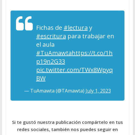
Fichas de
#lectura
y
#escritura
para trabajar en
el aula
#TuAmawta
https://t.co/1h
p19n2G33
pic.twitter.com/TWx8Wpyq
BW
— TuAmawta (@TAmawta)
July 1, 2023
Si te gustó nuestra publicación compártelo en tus
redes sociales, también nos puedes seguir en