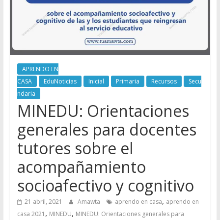
APRENDO EN
CASA
EduNoticias
Inicial
Primaria
Recursos
Secu
ndaria
MINEDU: Orientaciones
generales para docentes
tutores sobre el
acompañamiento
socioafectivo y cognitivo
,
21 abril, 2021
Amawta
aprendo en casa
aprendo en
,
,
casa 2021
MINEDU
MINEDU: Orientaciones generales para