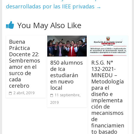
desarrolladas por las IIEE privadas
→
You May Also Like
Buena
Práctica
Docente 22:
Sembremos
850 alumnos
R.S.G. N°
amor en el
de Ica
132-2021-
surco de
estudiarán
MINEDU –
cada
en nuevo
Metodología
cerebro
local
para el
diseño e
2 abril, 2019
11 septiembre,
implementa
2019
ción de
mecanismos
de
financiamien
to basado