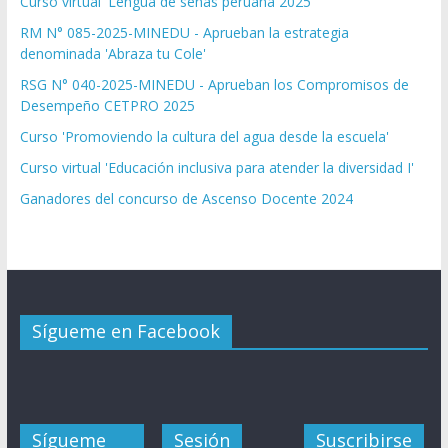
Curso virtual 'Lengua de señas peruana 2025'
RM N° 085-2025-MINEDU - Aprueban la estrategia
denominada 'Abraza tu Cole'
RSG N° 040-2025-MINEDU - Aprueban los Compromisos de
Desempeño CETPRO 2025
Curso 'Promoviendo la cultura del agua desde la escuela'
Curso virtual 'Educación inclusiva para atender la diversidad I'
Ganadores del concurso de Ascenso Docente 2024
Sígueme en Facebook
Sígueme
Sesión
Suscribirse