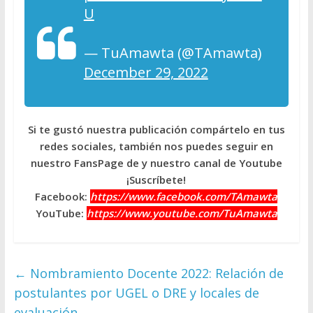
U
— TuAmawta (@TAmawta)
December 29, 2022
Si te gustó nuestra publicación compártelo en tus
redes sociales, también nos puedes seguir en
nuestro FansPage de y nuestro canal de Youtube
¡Suscríbete!
Facebook:
https://www.facebook.com/TAmawta
YouTube:
https://www.youtube.com/TuAmawta
←
Nombramiento Docente 2022: Relación de
postulantes por UGEL o DRE y locales de
evaluación