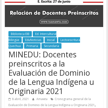
Biblioteca EIB
Ed. Intercultural
Bilingüe
EduNoticias
Inicial
Lectoescritura
Quechua
Primaria
Secundaria
MINEDU: Docentes
preinscritos a la
Evaluación de Dominio
de la Lengua Indígena u
Originaria 2021
8 abril, 2021
Amawta
Cronograma general de la
,
Evaluación de Dominio de la Lengua Indígena u Originaria 2021