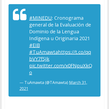
#MINEDU
: Cronograma
general de la Evaluación de
Dominio de la Lengua
Indígena u Originaria 2021
#EIB
#TuAmawta
https://t.co/qq
bVY7fSJk
pic.twitter.com/x0FNpuXkQ
o
— TuAmawta (@TAmawta)
March 31,
2021