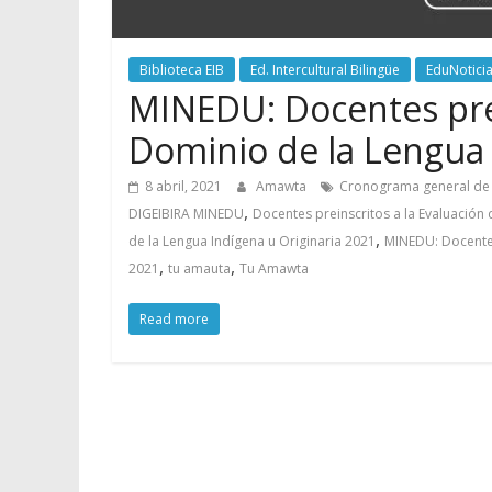
Biblioteca EIB
Ed. Intercultural Bilingüe
EduNotici
MINEDU: Docentes prei
Dominio de la Lengua 
8 abril, 2021
Amawta
Cronograma general de l
,
DIGEIBIRA MINEDU
Docentes preinscritos a la Evaluación
,
de la Lengua Indígena u Originaria 2021
MINEDU: Docentes
,
,
2021
tu amauta
Tu Amawta
Read more