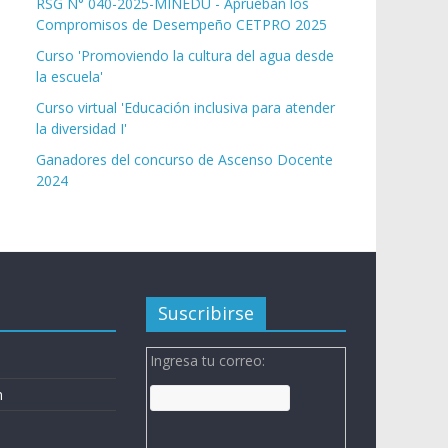
RSG N° 040-2025-MINEDU - Aprueban los
Compromisos de Desempeño CETPRO 2025
Curso 'Promoviendo la cultura del agua desde
la escuela'
Curso virtual 'Educación inclusiva para atender
la diversidad I'
Ganadores del concurso de Ascenso Docente
2024
Suscribirse
Ingresa tu correo:
n
n