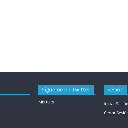
Sígueme en Twitter
Sesión
Mis tuits
Iniciar Sesió
Cerrar Sesió