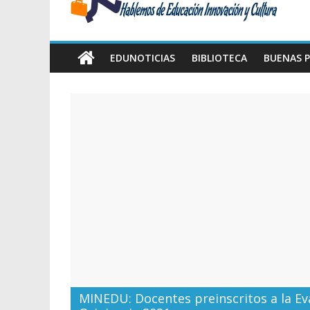
Amawta
Hablemos
de
EDUNOTICIAS
BIBLIOTECA
BUENAS P
Educación,
Innovación
y
Cultura
MINEDU: Docentes preinscritos a la Ev