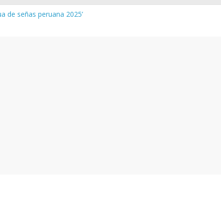
gua de señas peruana 2025’
a y vocabulario del Quechua Norteño
INEDU – Aprueban padrones de los Institutos y Escuelas de Educaci
INEDU – Disponen la aplicación de instrumentos a directivos que n
 de la evaluación del desempeño de Directivos de IIEE 2024