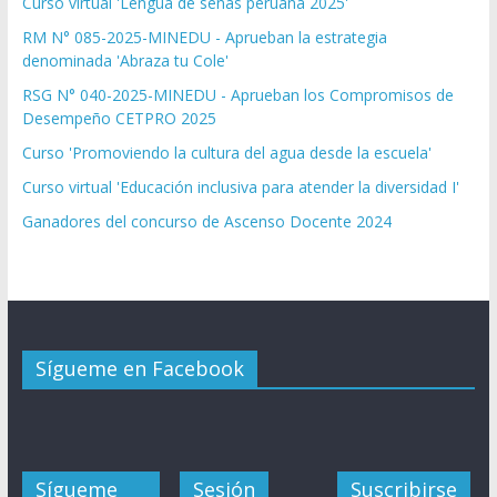
Curso virtual 'Lengua de señas peruana 2025'
RM N° 085-2025-MINEDU - Aprueban la estrategia
denominada 'Abraza tu Cole'
RSG N° 040-2025-MINEDU - Aprueban los Compromisos de
Desempeño CETPRO 2025
Curso 'Promoviendo la cultura del agua desde la escuela'
Curso virtual 'Educación inclusiva para atender la diversidad I'
Ganadores del concurso de Ascenso Docente 2024
Sígueme en Facebook
Sígueme
Sesión
Suscribirse