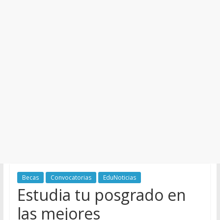
y
Cultura
Becas
Convocatorias
EduNoticias
Estudia tu posgrado en
las mejores