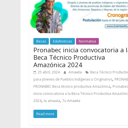
Becas
EduNoticias
Normativa
Pronabec inicia convocatoria a 
Beca Técnico Productiva
Amazónica 2024
25 abril, 2024
Amawta
Beca Técnico Producti
,
para Jóvenes de Pueblos Indígenas u Originarios
PRONA
,
PRONABEC Beca técnico productiva Amazónica
Pronabe
inicia convocatoria a la Beca Técnico Productiva Amazóni
,
,
2024
tu amauta
Tu Amawta
Read more