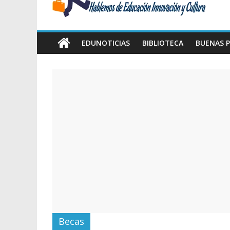
Amawta
Hablemos
de
EDUNOTICIAS
BIBLIOTECA
BUENAS P
Educación,
Innovación
y
Cultura
Becas