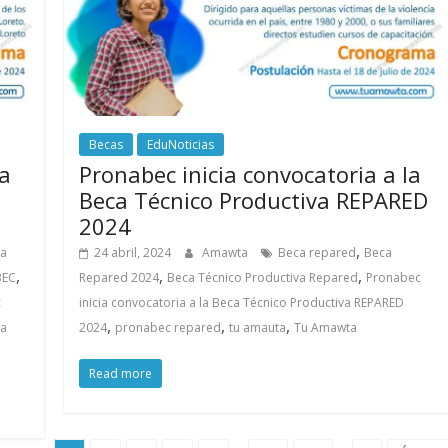
Becas
EduNoticias
la
Pronabec inicia convocatoria a la
Beca Técnico Productiva REPARED
2024
,
va
24 abril, 2024
Amawta
Beca repared
Beca
,
,
,
BEC
Repared 2024
Beca Técnico Productiva Repared
Pronabec
c
inicia convocatoria a la Beca Técnico Productiva REPARED
,
,
,
ca
2024
pronabec repared
tu amauta
Tu Amawta
Read more