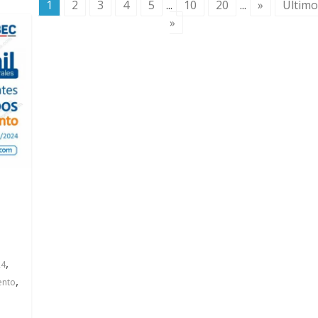
1
2
3
4
5
...
10
20
...
»
Últim
»
,
24
,
ento