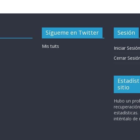
Sígueme en Twitter
Sesión
Mis tuits
Iniciar Sesió
Cerrar Sesió
Estadíst
sitio
Hubo un pro
recuperación
estadísticas.
inténtalo de