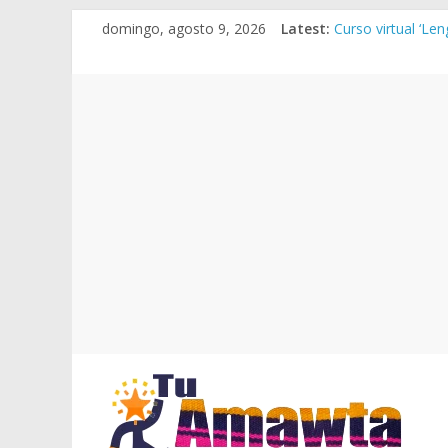
Skip
domingo, agosto 9, 2026
Latest:
Curso virtual ‘Le
to
Manual de escrit
content
RVM N° 020-2025-
RVM Nº 021-2025-
Resultados finale
Tu