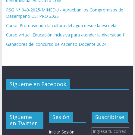
denominada 'Abraza tu Cole'
RSG N° 040-2025-MINEDU - Aprueban los Compromisos de
Desempeño CETPRO 2025
Curso 'Promoviendo la cultura del agua desde la escuela'
Curso virtual 'Educación inclusiva para atender la diversidad I'
Ganadores del concurso de Ascenso Docente 2024
Sígueme en Facebook
Sígueme
Sesión
Suscribirse
en Twitter
Ingresa tu correo:
Iniciar Sesión