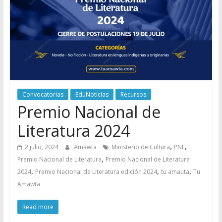
Convocatorias
EduNoticias
Recursos
Premio Nacional de
Literatura 2024
,
,
2 julio, 2024
Amawta
Ministerio de Cultura
PNL
,
Premio Nacional de Literatura
Premio Nacional de Literatura
,
,
,
2024
Premio Nacional de Literatura edición 2024
tu amauta
Tu
Amawta
Read more