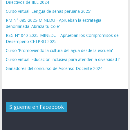
Directivos de IIEE 2024
Curso virtual 'Lengua de señas peruana 2025'
RM N° 085-2025-MINEDU - Aprueban la estrategia
denominada 'Abraza tu Cole'
RSG N° 040-2025-MINEDU - Aprueban los Compromisos de
Desempeño CETPRO 2025
Curso 'Promoviendo la cultura del agua desde la escuela'
Curso virtual 'Educación inclusiva para atender la diversidad I'
Ganadores del concurso de Ascenso Docente 2024
Sígueme en Facebook