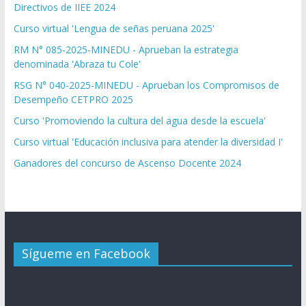
Directivos de IIEE 2024
Curso virtual 'Lengua de señas peruana 2025'
RM N° 085-2025-MINEDU - Aprueban la estrategia
denominada 'Abraza tu Cole'
RSG N° 040-2025-MINEDU - Aprueban los Compromisos de
Desempeño CETPRO 2025
Curso 'Promoviendo la cultura del agua desde la escuela'
Curso virtual 'Educación inclusiva para atender la diversidad I'
Ganadores del concurso de Ascenso Docente 2024
Sígueme en Facebook