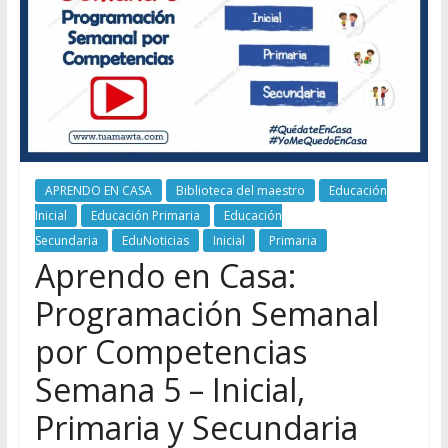
APRENDO EN CASA
Biblioteca del maestro
Educación
Inicial
Educación Primaria
Educación
Secundaria
EduNoticias
Inicial
Primaria
Aprendo en Casa:
Programación Semanal
por Competencias
Semana 5 – Inicial,
Primaria y Secundaria