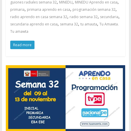
,
,
,
guiones radiales semana 32
MINEDU
MINEDU Aprendo en casa
,
,
,
primaria
primaria aprendo en casa
programación semana 32
,
,
,
radio aprendo en casa semana 32
radio semana 32
secundaria
,
,
,
secundaria aprendo en casa
semana 32
tu amauta
Tu Amawta.
Tu amawta
Read more