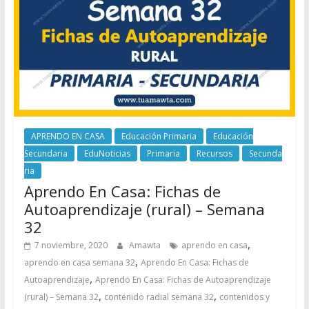
APRENDO EN CASA
Educación Primaria
Educación
Secundaria
EduNoticias
Primaria
Recursos
Secunda
ria
Aprendo En Casa: Fichas de
Autoaprendizaje (rural) – Semana
32
,
7 noviembre, 2020
Amawta
aprendo en casa
,
aprendo en casa semana 32
Aprendo En Casa: Fichas de
,
Autoaprendizaje
Aprendo En Casa: Fichas de Autoaprendizaje
,
,
(rural) – Semana 32
contenido radial semana 32
contenidos y