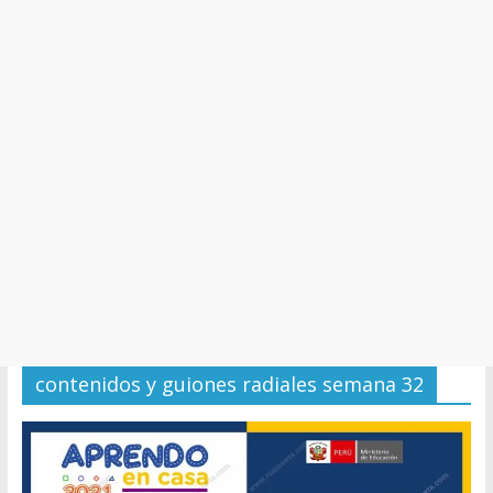
y
Cultura
contenidos y guiones radiales semana 32