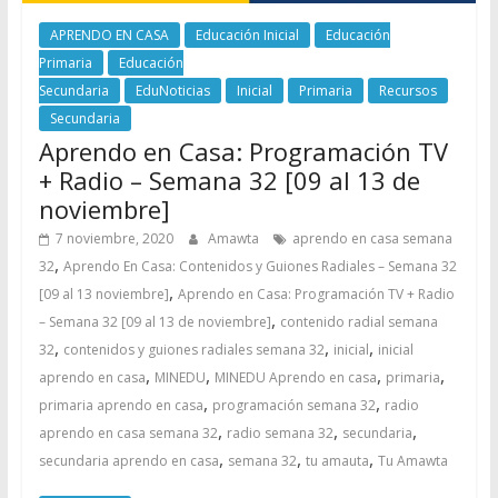
APRENDO EN CASA
Educación Inicial
Educación
Primaria
Educación
Secundaria
EduNoticias
Inicial
Primaria
Recursos
Secundaria
Aprendo en Casa: Programación TV
+ Radio – Semana 32 [09 al 13 de
noviembre]
7 noviembre, 2020
Amawta
aprendo en casa semana
,
32
Aprendo En Casa: Contenidos y Guiones Radiales – Semana 32
,
[09 al 13 noviembre]
Aprendo en Casa: Programación TV + Radio
,
– Semana 32 [09 al 13 de noviembre]
contenido radial semana
,
,
,
32
contenidos y guiones radiales semana 32
inicial
inicial
,
,
,
,
aprendo en casa
MINEDU
MINEDU Aprendo en casa
primaria
,
,
primaria aprendo en casa
programación semana 32
radio
,
,
,
aprendo en casa semana 32
radio semana 32
secundaria
,
,
,
secundaria aprendo en casa
semana 32
tu amauta
Tu Amawta