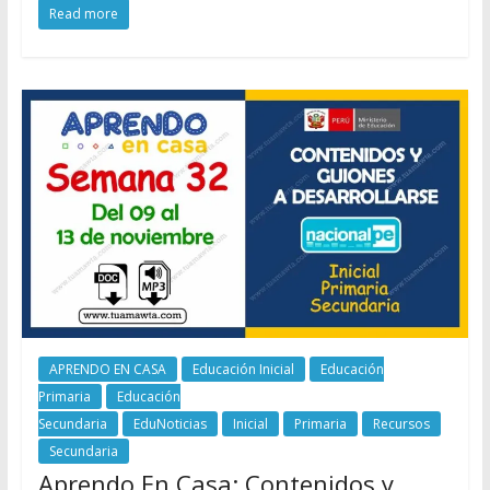
Read more
APRENDO EN CASA
Educación Inicial
Educación
Primaria
Educación
Secundaria
EduNoticias
Inicial
Primaria
Recursos
Secundaria
Aprendo En Casa: Contenidos y