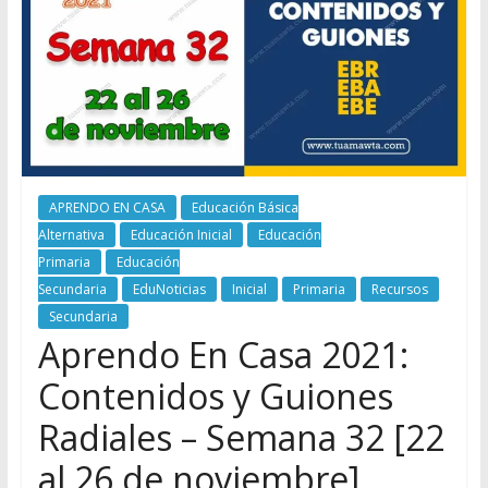
APRENDO EN CASA
Educación Básica
Alternativa
Educación Inicial
Educación
Primaria
Educación
Secundaria
EduNoticias
Inicial
Primaria
Recursos
Secundaria
Aprendo En Casa 2021:
Contenidos y Guiones
Radiales – Semana 32 [22
al 26 de noviembre]