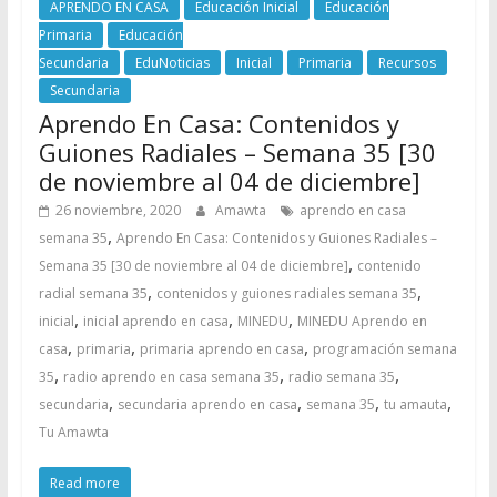
APRENDO EN CASA
Educación Inicial
Educación
Primaria
Educación
Secundaria
EduNoticias
Inicial
Primaria
Recursos
Secundaria
Aprendo En Casa: Contenidos y
Guiones Radiales – Semana 35 [30
de noviembre al 04 de diciembre]
26 noviembre, 2020
Amawta
aprendo en casa
,
semana 35
Aprendo En Casa: Contenidos y Guiones Radiales –
,
Semana 35 [30 de noviembre al 04 de diciembre]
contenido
,
,
radial semana 35
contenidos y guiones radiales semana 35
,
,
,
inicial
inicial aprendo en casa
MINEDU
MINEDU Aprendo en
,
,
,
casa
primaria
primaria aprendo en casa
programación semana
,
,
,
35
radio aprendo en casa semana 35
radio semana 35
,
,
,
,
secundaria
secundaria aprendo en casa
semana 35
tu amauta
Tu Amawta
Read more