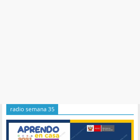
y
Cultura
radio semana 35