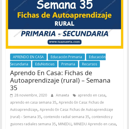
APRENDO EN CASA
Educación Primaria
Educación
Secundaria
EduNoticias
Primaria
Recursos
Aprendo En Casa: Fichas de
Autoaprendizaje (rural) – Semana
35
,
28 noviembre, 2020
Amawta
aprendo en casa
,
aprendo en casa semana 35
Aprendo En Casa: Fichas de
,
Autoaprendizaje
Aprendo En Casa: Fichas de Autoaprendizaje
,
,
(rural) – Semana 35
contenido radial semana 35
contenidos y
,
,
,
guiones radiales semana 35
MINEDU
MINEDU Aprendo en casa