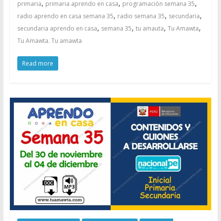
,
,
,
primaria
primaria aprendo en casa
programación semana 35
,
,
,
radio aprendo en casa semana 35
radio semana 35
secundaria
,
,
,
,
secundaria aprendo en casa
semana 35
tu amauta
Tu Amawta
Tu Amawta. Tu amawta
Read more