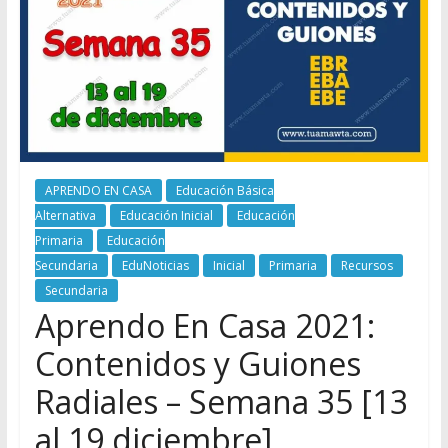
APRENDO EN CASA
Educación Básica
Alternativa
Educación Inicial
Educación
Primaria
Educación
Secundaria
EduNoticias
Inicial
Primaria
Recursos
Secundaria
Aprendo En Casa 2021:
Contenidos y Guiones
Radiales – Semana 35 [13
al 19 diciembre]