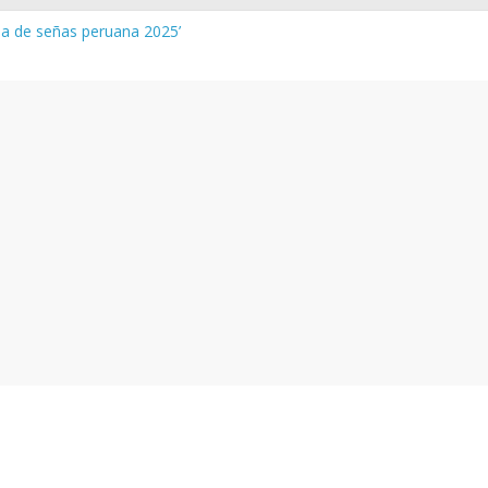
gua de señas peruana 2025’
a y vocabulario del Quechua Norteño
NEDU – Aprueban padrones de los Institutos y Escuelas de Educaci
NEDU – Disponen la aplicación de instrumentos a directivos que n
de la evaluación del desempeño de Directivos de IIEE 2024