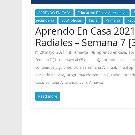
APRENDO EN CASA
Educación Básica Alternativa
Secundaria
EduNoticias
Inicial
Primaria
Rec
Aprendo En Casa 2021
Radiales – Semana 7 [3
,
29 mayo, 2021
Amawta
aprendo en casa
apr
,
Semana 7 [31 de mayo al 05 de junio]
aprendo en casa s
,
,
contenidos y guiones radiales semana 7
inicial
inicial a
,
,
aprendo en casa
programación semana 7
radio aprend
,
,
,
casa
semana 7
tu amauta
Tu Amawta
Read more