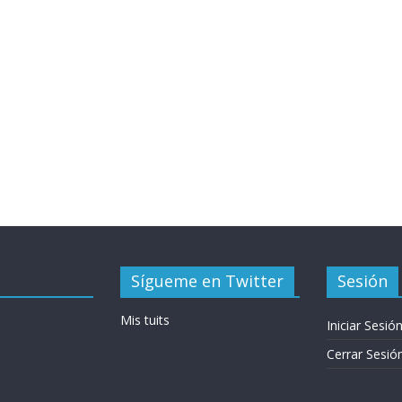
Sígueme en Twitter
Sesión
Mis tuits
Iniciar Sesió
Cerrar Sesió