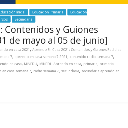
Educación Inicial
Educación Primaria
Educación
ursos
Secundaria
: Contenidos y Guiones
1 de mayo al 05 de junio]
,
endo en casa 2021
Aprendo En Casa 2021: Contenidos y Guiones Radiales –
,
,
,
emana 7
aprendo en casa semana 7 2021
contenido radial semana 7
,
,
,
,
prendo en casa
MINEDU
MINEDU Aprendo en casa
primaria
primaria
,
,
,
o en casa semana 7
radio semana 7
secundaria
secundaria aprendo en