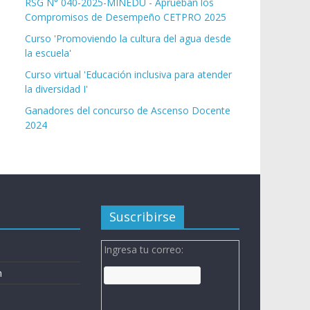
RSG N° 040-2025-MINEDU - Aprueban los
Compromisos de Desempeño CETPRO 2025
Curso 'Promoviendo la cultura del agua desde
la escuela'
Curso virtual 'Educación inclusiva para atender
la diversidad I'
Ganadores del concurso de Ascenso Docente
2024
Suscribirse
Ingresa tu correo:
n
n