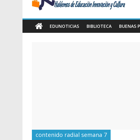
Amawta
Hablemos
de
EDUNOTICIAS
BIBLIOTECA
BUENAS P
Educación,
Innovación
y
Cultura
contenido radial semana 7