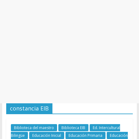
y
Cultura
constancia EIB
Biblioteca del maestro
Biblioteca EIB
Ed. Intercultural
Bilingüe
Educación Inicial
Educación Primaria
Educación