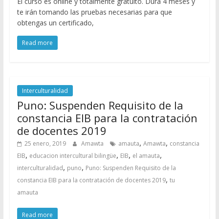
El curso es online y totalmente gratuito. Dura 4 meses y
te irán tomando las pruebas necesarias para que
obtengas un certificado,
Read more
Interculturalidad
Puno: Suspenden Requisito de la
constancia EIB para la contratación
de docentes 2019
,
,
25 enero, 2019
Amawta
amauta
Amawta
constancia
,
,
,
,
EIB
educacion intercultural bilingüe
EIB
el amauta
,
,
interculturalidad
puno
Puno: Suspenden Requisito de la
,
constancia EIB para la contratación de docentes 2019
tu
amauta
Read more