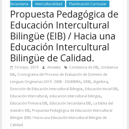
Secundaria
Interculturalidad
Planificación Curricular
Propuesta Pedagógica de
Educación Intercultural
Bilingüe (EIB) / Hacia una
Educación Intercultural
Bilingüe de Calidad.
,
10 mayo, 2019
Amawta
Constancia de EIB
constancia
,
EIB
Cronograma del Proceso de Evaluación de Dominio de
,
,
,
Lenguas Originarias 2019 - DEIB - DIGEIBIRA
DEIB
digeibira
,
,
Dirección de Educación Intercultural Bilingüe
Educación Inicial EIB
,
,
Educación Intercultural
educacion intercultural bilingüe
,
,
Educación Primaria EIB
Educación Secundaria EIB
La biblia del
,
maestro EIB
Propuesta Pedagógica de Educación Intercultural
Bilingüe (EIB) / Hacia una Educación Intercultural Bilingüe de
Calidad.