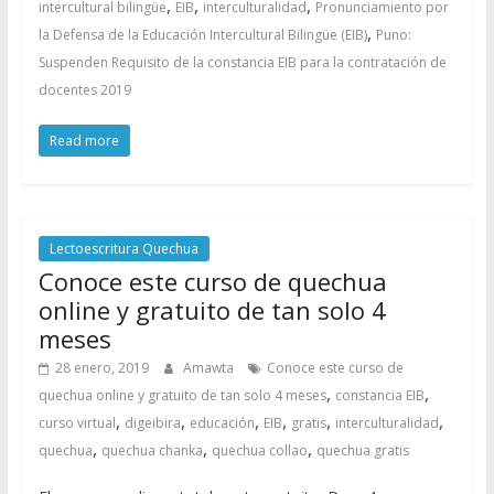
,
,
,
intercultural bilingüe
EIB
interculturalidad
Pronunciamiento por
,
la Defensa de la Educación Intercultural Bilingüe (EIB)
Puno:
Suspenden Requisito de la constancia EIB para la contratación de
docentes 2019
Read more
Lectoescritura Quechua
Conoce este curso de quechua
online y gratuito de tan solo 4
meses
28 enero, 2019
Amawta
Conoce este curso de
,
,
quechua online y gratuito de tan solo 4 meses
constancia EIB
,
,
,
,
,
,
curso virtual
digeibira
educación
EIB
gratis
interculturalidad
,
,
,
quechua
quechua chanka
quechua collao
quechua gratis