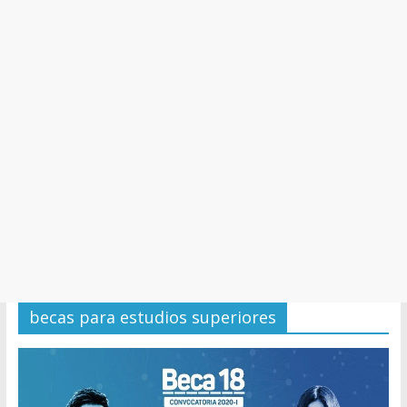
y
Cultura
becas para estudios superiores