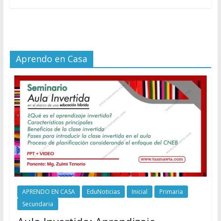
Aprendo en Casa
APRENDO EN CASA
EduNoticias
Inicial
Primaria
Secundaria