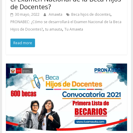
de Docentes?
,
30 mayo, 2022
Amawta
Beca hijos de docentes
PRONABEC: ¿Cómo se desarrollará el Examen Nacional de la Beca
,
,
Hijos de Docentes?
tu amauta
Tu Amawta
Read more