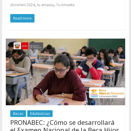
,
,
docentes 2024
tu amauta
Tu Amawta
Read more
Becas
EduNoticias
PRONABEC: ¿Cómo se desarrollará
el Examen Nacional de la Beca Hijos