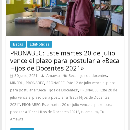
Becas
EduNoticias
PRONABEC: Este martes 20 de julio
vence el plazo para postular a «Beca
Hijos de Docentes 2021»
,
30 junio, 2021
Amawta
Beca hijos de docentes
,
,
MINEDU
PRONABEC
PRONABEC: Este 12 de julio vence el plazo
,
para postular a “Beca Hijos de Docentes”
PRONABEC: Este 20 de
julio vence el plazo para postular a "Beca Hijos de Docentes
,
2021"
PRONABEC: Este martes 20 de julio vence el plazo para
,
,
postular a "Beca Hijos de Docentes 2021"
tu amauta
Tu
Amawta