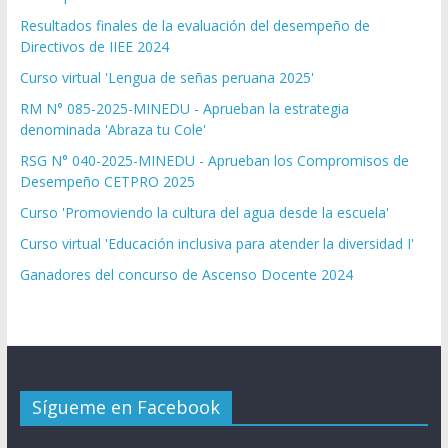
Resultados finales de la evaluación del desempeño de
Directivos de IIEE 2024
Curso virtual 'Lengua de señas peruana 2025'
RM N° 085-2025-MINEDU - Aprueban la estrategia
denominada 'Abraza tu Cole'
RSG N° 040-2025-MINEDU - Aprueban los Compromisos de
Desempeño CETPRO 2025
Curso 'Promoviendo la cultura del agua desde la escuela'
Curso virtual 'Educación inclusiva para atender la diversidad I'
Ganadores del concurso de Ascenso Docente 2024
Sígueme en Facebook