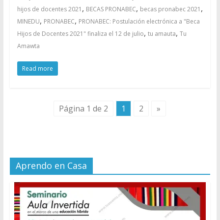
,
,
,
hijos de docentes 2021
BECAS PRONABEC
becas pronabec 2021
,
,
MINEDU
PRONABEC
PRONABEC: Postulación electrónica a "Beca
,
,
Hijos de Docentes 2021" finaliza el 12 de julio
tu amauta
Tu
Amawta
Read more
Página 1 de 2
1
2
»
Aprendo en Casa