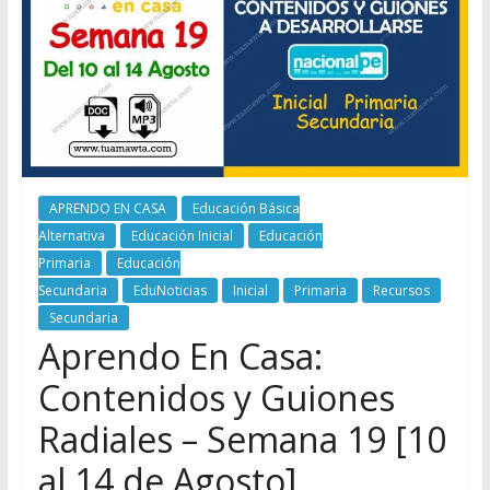
APRENDO EN CASA
Educación Básica
Alternativa
Educación Inicial
Educación
Primaria
Educación
Secundaria
EduNoticias
Inicial
Primaria
Recursos
Secundaria
Aprendo En Casa:
Contenidos y Guiones
Radiales – Semana 19 [10
al 14 de Agosto]