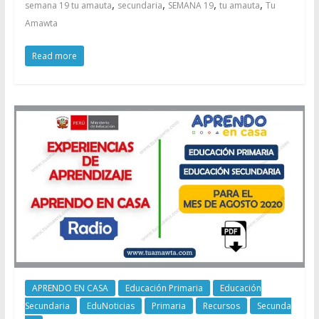
,
,
,
,
semana 19 tu amauta
secundaria
SEMANA 19
tu amauta
Tu
Amawta
Read more
APRENDO EN CASA
Educación Primaria
Educación
Secundaria
EduNoticias
Primaria
Recursos
Secunda