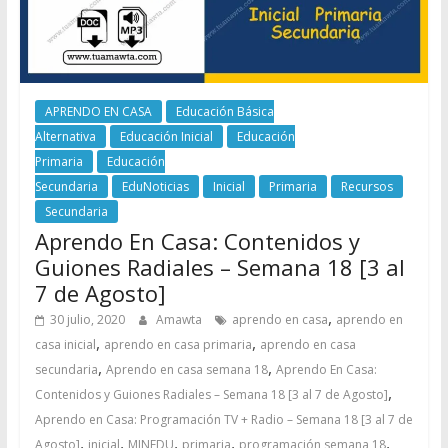
APRENDO EN CASA
Educación Básica
Alternativa
Educación Inicial
Educación
Primaria
Educación
Secundaria
EduNoticias
Inicial
Primaria
Recursos
Secundaria
Aprendo En Casa: Contenidos y
Guiones Radiales – Semana 18 [3 al
7 de Agosto]
,
30 julio, 2020
Amawta
aprendo en casa
aprendo en
,
,
casa inicial
aprendo en casa primaria
aprendo en casa
,
,
secundaria
Aprendo en casa semana 18
Aprendo En Casa:
,
Contenidos y Guiones Radiales – Semana 18 [3 al 7 de Agosto]
Aprendo en Casa: Programación TV + Radio – Semana 18 [3 al 7 de
,
,
,
,
,
Agosto]
inicial
MINEDU
primaria
programación semana 18