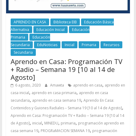
APRENDO EN CASA
Biblioteca EIB
Educación Básica
Alternativa
Educación Inicial
Educación
Primaria
Educación
Secundaria
EduNoticias
Inicial
Primaria
Recursos
Secundaria
Aprendo en Casa: Programación TV
+ Radio – Semana 19 [10 al 14 de
Agosto]
,
6 agosto, 2020
Amawta
aprendo en casa
aprendo en
,
,
casa inicial
aprendo en casa primaria
aprendo en casa
,
,
secundaria
aprendo en casa semana 19
Aprendo En Casa:
,
Contenidos y Guiones Radiales – Semana 19 [10 al 14 de Agosto]
Aprendo en Casa: Programación TV + Radio – Semana 19 [10 al 14
,
,
,
,
de Agosto]
inicial
MINEDU
primaria
programación aprendo en
,
,
casa semana 19
PROGRaMACION SEMANA 19
programación