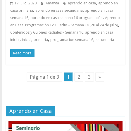
,
17 julio, 2020
Amawta
aprendo en casa
aprendo en
,
,
casa primaria
aprendo en casa secundaria
aprendo en casa
,
,
semana 16
aprendo en casa semana 16 programación
Aprendo
,
en Casa: Programación TV + Radio – Semana 16 [20 al 24 de Julio]
Contenidos y Guiones Radiales – Semana 16. aprendo en casa
,
,
,
,
inicial
inicial
primaria
programación semana 16
secundaria
Read more
Página 1 de 3
1
2
3
»
Aprendo en Casa