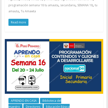
,
,
,
programación semana 18 tu amauta
secundaria
SEMANA 18
tu
,
amauta
Tu Amawta
Read more
APRENDO EN CASA
Biblioteca del
maestro
Directores
Educación Básica