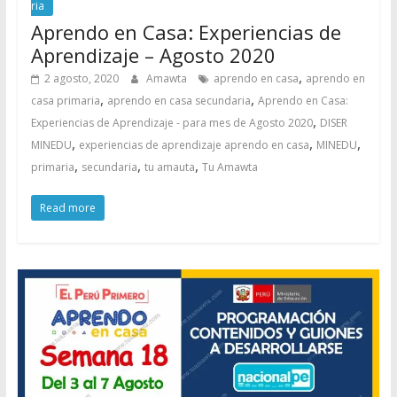
ria
Aprendo en Casa: Experiencias de
Aprendizaje – Agosto 2020
,
2 agosto, 2020
Amawta
aprendo en casa
aprendo en
,
,
casa primaria
aprendo en casa secundaria
Aprendo en Casa:
,
Experiencias de Aprendizaje - para mes de Agosto 2020
DISER
,
,
,
MINEDU
experiencias de aprendizaje aprendo en casa
MINEDU
,
,
,
primaria
secundaria
tu amauta
Tu Amawta
Read more