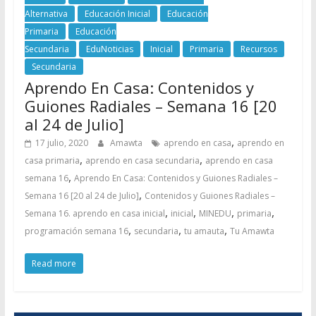
Alternativa
Educación Inicial
Educación
Primaria
Educación
Secundaria
EduNoticias
Inicial
Primaria
Recursos
Secundaria
Aprendo En Casa: Contenidos y
Guiones Radiales – Semana 16 [20
al 24 de Julio]
,
17 julio, 2020
Amawta
aprendo en casa
aprendo en
,
,
casa primaria
aprendo en casa secundaria
aprendo en casa
,
semana 16
Aprendo En Casa: Contenidos y Guiones Radiales –
,
Semana 16 [20 al 24 de Julio]
Contenidos y Guiones Radiales –
,
,
,
,
Semana 16. aprendo en casa inicial
inicial
MINEDU
primaria
,
,
,
programación semana 16
secundaria
tu amauta
Tu Amawta
Read more