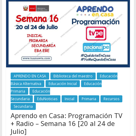
APRENDO EN CASA
Biblioteca del maestro
Educación
Básica Alternativa
Educación Inicial
Educación
Primaria
Educación
Secundaria
EduNoticias
Inicial
Primaria
Recursos
Secundaria
Aprendo en Casa: Programación TV
+ Radio – Semana 16 [20 al 24 de
Julio]