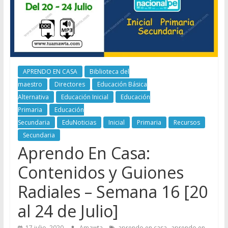
APRENDO EN CASA
Biblioteca del
maestro
Directores
Educación Básica
Alternativa
Educación Inicial
Educación
Primaria
Educación
Secundaria
EduNoticias
Inicial
Primaria
Recursos
Secundaria
Aprendo En Casa:
Contenidos y Guiones
Radiales – Semana 16 [20
al 24 de Julio]
,
17 julio, 2020
Amawta
aprendo en casa
aprendo en