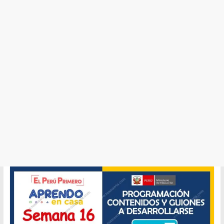
y
Cultura