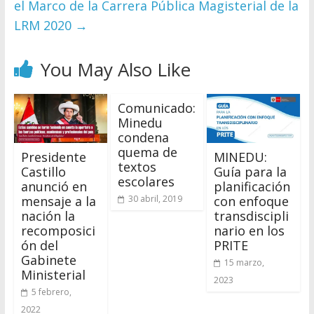
el Marco de la Carrera Pública Magisterial de la
LRM 2020
→
You May Also Like
Comunicado:
Minedu
condena
quema de
Presidente
MINEDU:
textos
Castillo
Guía para la
escolares
anunció en
planificación
mensaje a la
con enfoque
30 abril, 2019
nación la
transdiscipli
recomposici
nario en los
ón del
PRITE
Gabinete
15 marzo,
Ministerial
2023
5 febrero,
2022