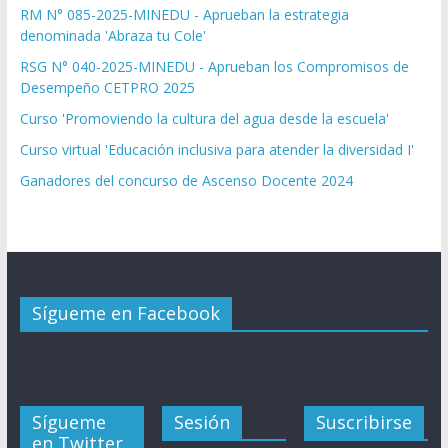
RM N° 085-2025-MINEDU - Aprueban la estrategia
denominada 'Abraza tu Cole'
RSG N° 040-2025-MINEDU - Aprueban los Compromisos de
Desempeño CETPRO 2025
Curso 'Promoviendo la cultura del agua desde la escuela'
Curso virtual 'Educación inclusiva para atender la diversidad I'
Ganadores del concurso de Ascenso Docente 2024
Sígueme en Facebook
Sígueme
Sesión
Suscribirse
en Twitter