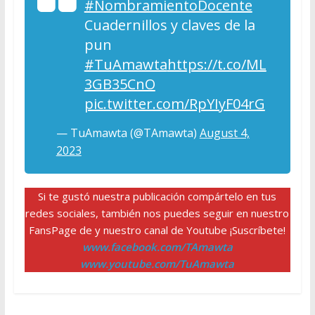
#NombramientoDocente
Cuadernillos y claves de la
pun
#TuAmawta
https://t.co/ML
3GB35CnO
pic.twitter.com/RpYIyF04rG
— TuAmawta (@TAmawta)
August 4,
2023
Si te gustó nuestra publicación compártelo en tus
redes sociales, también nos puedes seguir en nuestro
FansPage de y nuestro canal de Youtube ¡Suscríbete!
www.facebook.com/TAmawta
www.youtube.com/TuAmawta