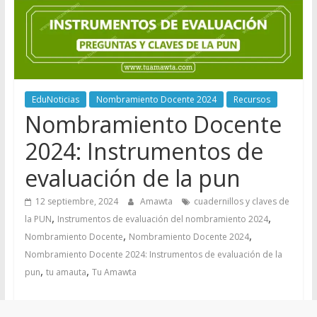
EduNoticias
Nombramiento Docente 2024
Recursos
Nombramiento Docente
2024: Instrumentos de
evaluación de la pun
12 septiembre, 2024
Amawta
cuadernillos y claves de
,
,
la PUN
Instrumentos de evaluación del nombramiento 2024
,
,
Nombramiento Docente
Nombramiento Docente 2024
Nombramiento Docente 2024: Instrumentos de evaluación de la
,
,
pun
tu amauta
Tu Amawta