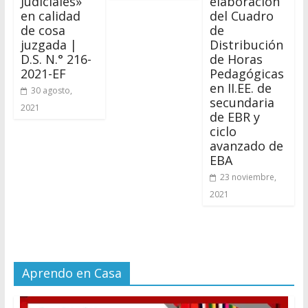
Judiciales»
elaboración
en calidad
del Cuadro
de cosa
de
juzgada |
Distribución
D.S. N.° 216-
de Horas
2021-EF
Pedagógicas
en II.EE. de
30 agosto,
secundaria
2021
de EBR y
ciclo
avanzado de
EBA
23 noviembre,
2021
Aprendo en Casa