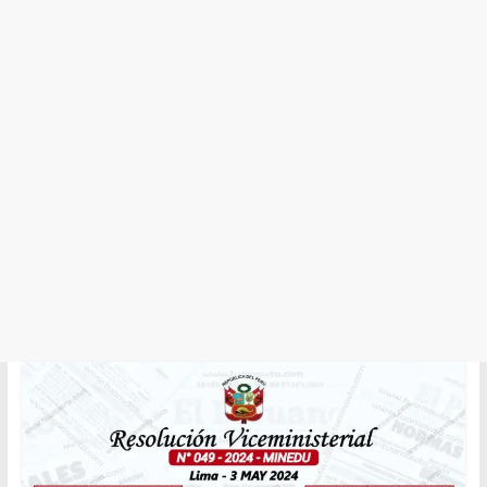
y
Cultura