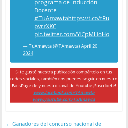
programa de Inducción
Docente
#TuAmawta
https://t.co/tRu
pvrrXKC
pic.twitter.com/YlCpMLioHo
— TuAmawta (@TAmawta)
April 20,
2024
Si te gustó nuestra publicación compártelo en tus
redes sociales, también nos puedes seguir en nuestro
FansPage de y nuestro canal de Youtube ¡Suscríbete!
www.facebook.com/TAmawta
www.youtube.com/TuAmawta
←
Ganadores del concurso nacional de