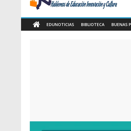
Amawta
Hablemos
de
EDUNOTICIAS
BIBLIOTECA
BUENAS P
Educación,
Innovación
y
Cultura