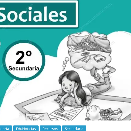
daria
EduNoticias
Recursos
Secundaria