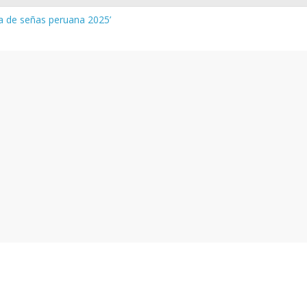
ua de señas peruana 2025’
 y vocabulario del Quechua Norteño
NEDU – Aprueban padrones de los Institutos y Escuelas de Educaci
NEDU – Disponen la aplicación de instrumentos a directivos que n
de la evaluación del desempeño de Directivos de IIEE 2024