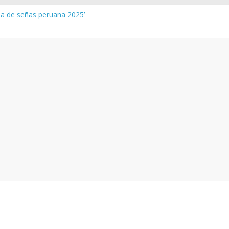
gua de señas peruana 2025’
a y vocabulario del Quechua Norteño
NEDU – Aprueban padrones de los Institutos y Escuelas de Educaci
NEDU – Disponen la aplicación de instrumentos a directivos que n
de la evaluación del desempeño de Directivos de IIEE 2024