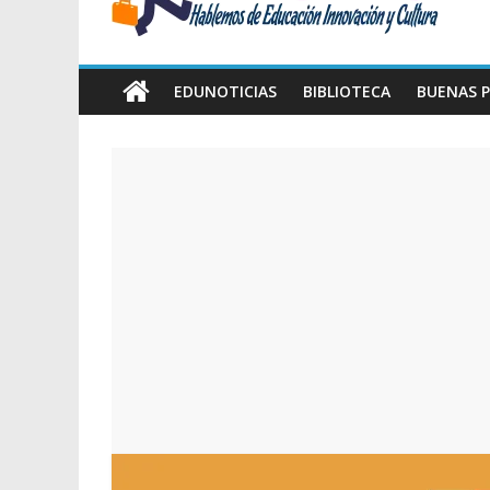
Amawta
Hablemos
de
EDUNOTICIAS
BIBLIOTECA
BUENAS P
Educación,
Innovación
y
Cultura