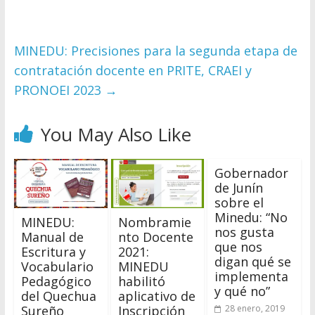
MINEDU: Precisiones para la segunda etapa de
contratación docente en PRITE, CRAEI y
PRONOEI 2023
→
You May Also Like
Gobernador
de Junín
sobre el
Minedu: “No
MINEDU:
Nombramie
nos gusta
Manual de
nto Docente
que nos
Escritura y
2021:
digan qué se
Vocabulario
MINEDU
implementa
Pedagógico
habilitó
y qué no”
del Quechua
aplicativo de
Sureño
Inscripción
28 enero, 2019