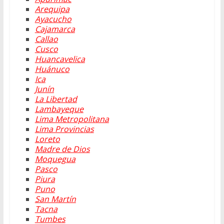
Arequipa
Ayacucho
Cajamarca
Callao
Cusco
Huancavelica
Huánuco
Ica
Junín
La Libertad
Lambayeque
Lima Metropolitana
Lima Provincias
Loreto
Madre de Dios
Moquegua
Pasco
Piura
Puno
San Martín
Tacna
Tumbes