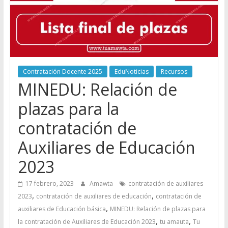
Contratación Docente 2025
EduNoticias
Recursos
MINEDU: Relación de
plazas para la
contratación de
Auxiliares de Educación
2023
17 febrero, 2023
Amawta
contratación de auxiliares
,
,
2023
contratación de auxiliares de educación
contratación de
,
auxiliares de Educación básica
MINEDU: Relación de plazas para
,
,
la contratación de Auxiliares de Educación 2023
tu amauta
Tu