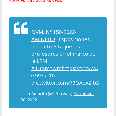
R.VM. N.° 150-2022-MINEDU
R.VM. N° 150-2022-
#MINEDU
Disposiciones
para el destaque los
profesores en el marco de
la LRM
#TuAmawta
https://t.co/wA
G59YsL10
pic.twitter.com/73OAeXZlbS
— TuAmawta (@TAmawta)
November
20, 2022