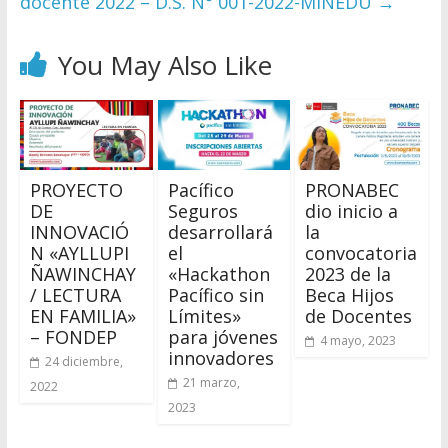
docente 2022 – D.S. N° 001-2022-MINEDU
→
You May Also Like
PROYECTO
Pacífico
PRONABEC
DE
Seguros
dio inicio a
INNOVACIÓ
desarrollará
la
N «AYLLUPI
el
convocatoria
ÑAWINCHAY
«Hackathon
2023 de la
/ LECTURA
Pacífico sin
Beca Hijos
EN FAMILIA»
Límites»
de Docentes
– FONDEP
para jóvenes
4 mayo, 2023
innovadores
24 diciembre,
21 marzo,
2022
2023