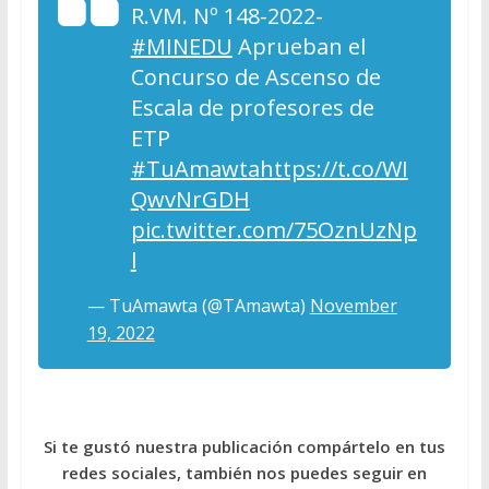
R.VM. Nº 148-2022-
#MINEDU
Aprueban el
Concurso de Ascenso de
Escala de profesores de
ETP
#TuAmawta
https://t.co/WI
QwvNrGDH
pic.twitter.com/75OznUzNp
l
— TuAmawta (@TAmawta)
November
19, 2022
Si te gustó nuestra publicación compártelo en tus
redes sociales, también nos puedes seguir en