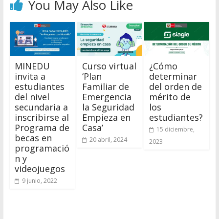
You May Also Like
MINEDU
Curso virtual
¿Cómo
invita a
‘Plan
determinar
estudiantes
Familiar de
del orden de
del nivel
Emergencia
mérito de
secundaria a
la Seguridad
los
inscribirse al
Empieza en
estudiantes?
Programa de
Casa’
15 diciembre,
becas en
20 abril, 2024
2023
programació
n y
videojuegos
9 junio, 2022