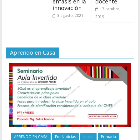
énfasis en la
docente
innovación
17 octubre,
3 agosto, 2021
2019
Aprendo en Casa
APRENDO EN CASA
EduNoticias
Inicial
Primaria