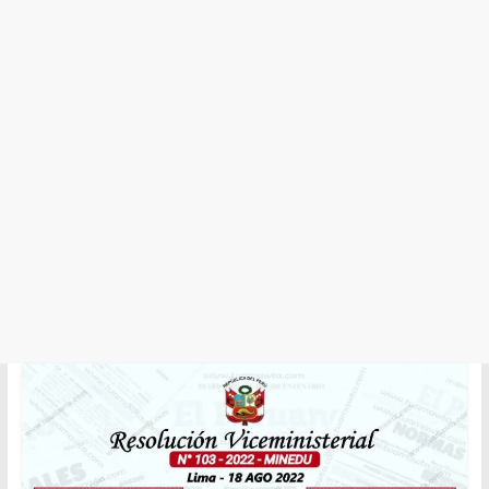
y
Cultura