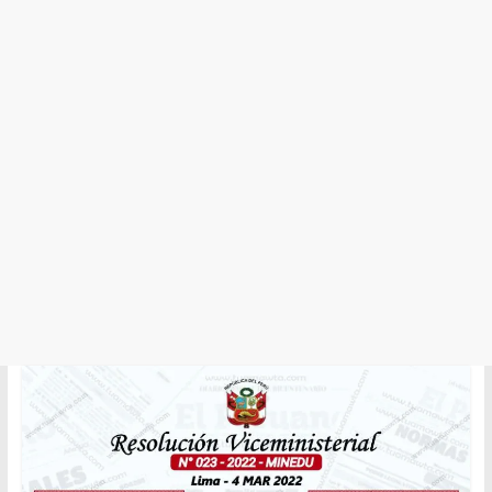
y
Cultura