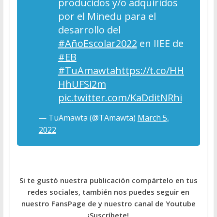
producidos y/o adquiridos
por el Minedu para el
desarrollo del
#AñoEscolar2022
en IIEE de
#EB
#TuAmawta
https://t.co/HH
HhUFSi2m
pic.twitter.com/KaDditNRhi
— TuAmawta (@TAmawta)
March 5,
2022
Si te gustó nuestra publicación compártelo en tus
redes sociales, también nos puedes seguir en
nuestro FansPage de y nuestro canal de Youtube
¡Suscríbete!