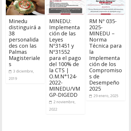
Minedu
MINEDU:
RM Nº 035-
distinguirá a
Implementa
2025-
38
ción de las
MINEDU –
personalida
Leyes
Norma
des con las
Nº31451 y
Técnica para
Palmas
Nº31552
la
Magisteriale
para el pago
Implementa
s
del 100% de
ción de los
la CTS |
Compromiso
3 diciembre,
O.M.N°124-
s de
2019
2022-
Desempeño
MINEDU/VM
2025
GP-DIGEDD
29 enero, 2025
2 noviembre,
2022