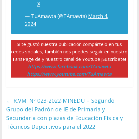
x
— TuAmawta (@TAmawta)
March 4,
2024
Si te gustó nuestra publicación compártelo en tus
redes sociales, también nos puedes seguir en nuestro
FansPage de y nuestro canal de Youtube ¡Suscríbete!
https://www.facebook.com/TAmawta
https://www.youtube.com/TuAmawta
←
R.VM. Nº 023-2022-MINEDU – Segundo
Grupo del Padrón de IE de Primaria y
Secundaria con plazas de Educación Física y
Técnicos Deportivos para el 2022