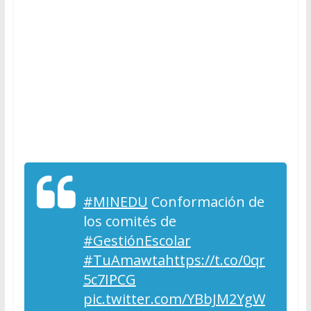
#MINEDU
Conformación de
los comités de
#GestiónEscolar
#TuAmawta
https://t.co/0qr
5c7IPCG
pic.twitter.com/YBbJM2YgW