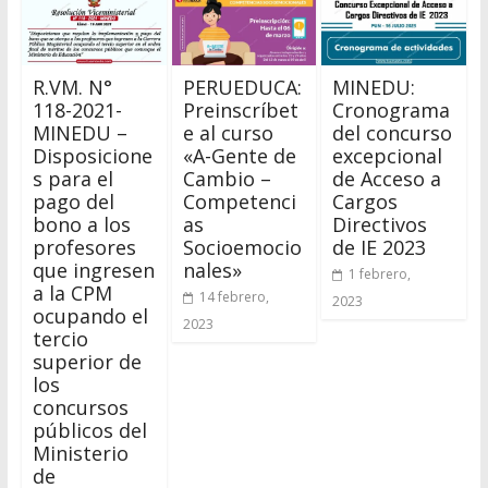
R.VM. N°
PERUEDUCA:
MINEDU:
118-2021-
Preinscríbet
Cronograma
MINEDU –
e al curso
del concurso
Disposicione
«A-Gente de
excepcional
s para el
Cambio –
de Acceso a
pago del
Competenci
Cargos
bono a los
as
Directivos
profesores
Socioemocio
de IE 2023
que ingresen
nales»
1 febrero,
a la CPM
14 febrero,
2023
ocupando el
2023
tercio
superior de
los
concursos
públicos del
Ministerio
de