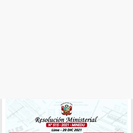
y
Cultura