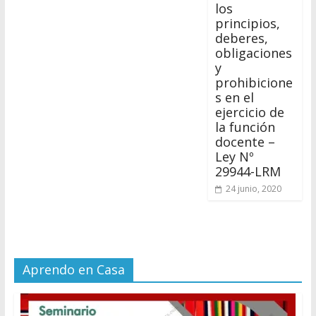
los
principios,
deberes,
obligaciones
y
prohibicione
s en el
ejercicio de
la función
docente –
Ley Nº
29944-LRM
24 junio, 2020
Aprendo en Casa