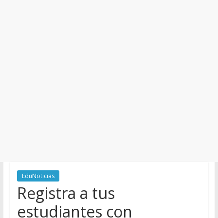
y
Cultura
EduNoticias
Registra a tus
estudiantes con