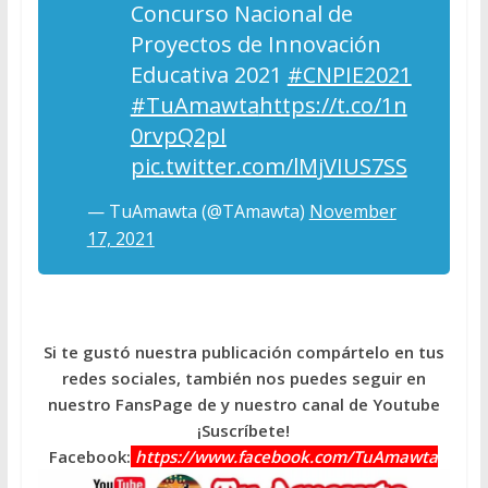
Concurso Nacional de
Proyectos de Innovación
Educativa 2021
#CNPIE2021
#TuAmawta
https://t.co/1n
0rvpQ2pI
pic.twitter.com/lMjVIUS7SS
— TuAmawta (@TAmawta)
November
17, 2021
Si te gustó nuestra publicación compártelo en tus
redes sociales, también nos puedes seguir en
nuestro FansPage de y nuestro canal de Youtube
¡Suscríbete!
Facebook:
https://www.facebook.com/TuAmawta