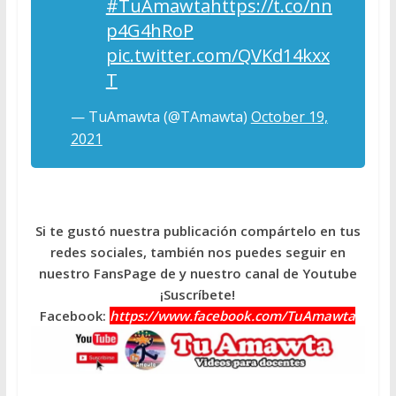
#TuAmawta
https://t.co/nn
p4G4hRoP
pic.twitter.com/QVKd14kxx
T
— TuAmawta (@TAmawta)
October 19,
2021
Si te gustó nuestra publicación compártelo en tus
redes sociales, también nos puedes seguir en
nuestro FansPage de y nuestro canal de Youtube
¡Suscríbete!
Facebook:
https://www.facebook.com/TuAmawta