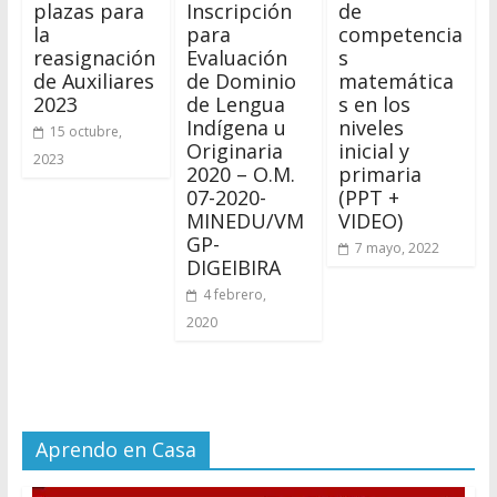
plazas para
Inscripción
de
la
para
competencia
reasignación
Evaluación
s
de Auxiliares
de Dominio
matemática
2023
de Lengua
s en los
Indígena u
niveles
15 octubre,
Originaria
inicial y
2023
2020 – O.M.
primaria
07-2020-
(PPT +
MINEDU/VM
VIDEO)
GP-
7 mayo, 2022
DIGEIBIRA
4 febrero,
2020
Aprendo en Casa