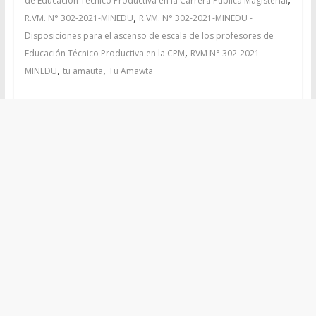
de Educación Técnico Productiva en la Carrera Pública Magisterial
,
R.VM. N° 302-2021-MINEDU
R.VM. N° 302-2021-MINEDU -
Disposiciones para el ascenso de escala de los profesores de
,
Educación Técnico Productiva en la CPM
RVM N° 302-2021-
,
,
MINEDU
tu amauta
Tu Amawta