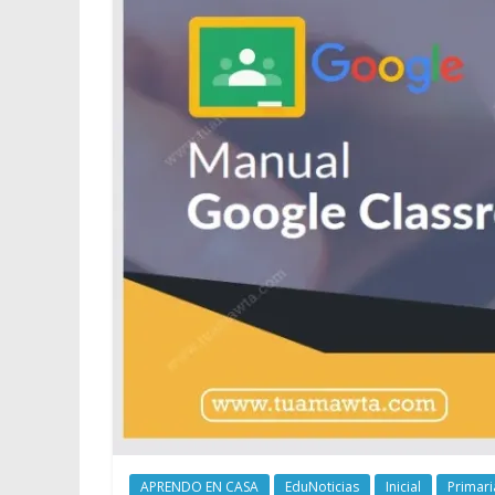
APRENDO EN CASA
EduNoticias
Inicial
Primari