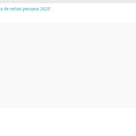
gua de señas peruana 2025’
a y vocabulario del Quechua Norteño
NEDU – Aprueban padrones de los Institutos y Escuelas de Educaci
NEDU – Disponen la aplicación de instrumentos a directivos que n
de la evaluación del desempeño de Directivos de IIEE 2024