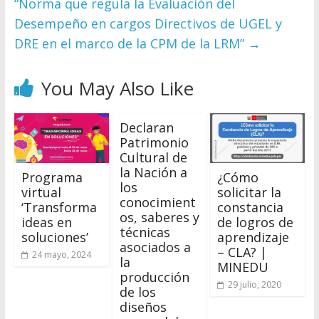
“Norma que regula la Evaluación del
Desempeño en cargos Directivos de UGEL y
DRE en el marco de la CPM de la LRM”
→
You May Also Like
Declaran
Patrimonio
Cultural de
la Nación a
Programa
¿Cómo
los
virtual
solicitar la
conocimient
‘Transforma
constancia
os, saberes y
ideas en
de logros de
técnicas
soluciones’
aprendizaje
asociados a
– CLA? |
24 mayo, 2024
la
MINEDU
producción
29 julio, 2020
de los
diseños