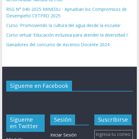
RSG N° 040-2025-MINEDU - Aprueban los Compromisos de
Desempeño CETPRO 2025
Curso 'Promoviendo la cultura del agua desde la escuela'
Curso virtual 'Educación inclusiva para atender la diversidad I'
Ganadores del concurso de Ascenso Docente 2024
Sígueme en Facebook
Sígueme
Sesión
Suscribirse
en Twitter
Ingresa tu correo:
Iniciar Sesión