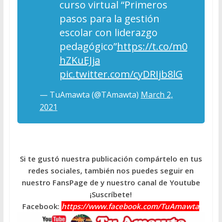
curso virtual “Primeros
pasos para la gestión
escolar con liderazgo
pedagógico”
https://t.co/m0
hZKuEJja
pic.twitter.com/cyDRIjb8lG
— TuAmawta (@TAmawta)
March 2,
2021
Si te gustó nuestra publicación compártelo en tus
redes sociales, también nos puedes seguir en
nuestro FansPage de y nuestro canal de Youtube
¡Suscríbete!
Facebook:
https://www.facebook.com/TuAmawta