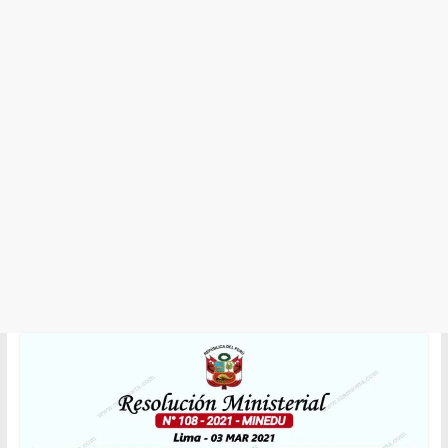
y
Cultura