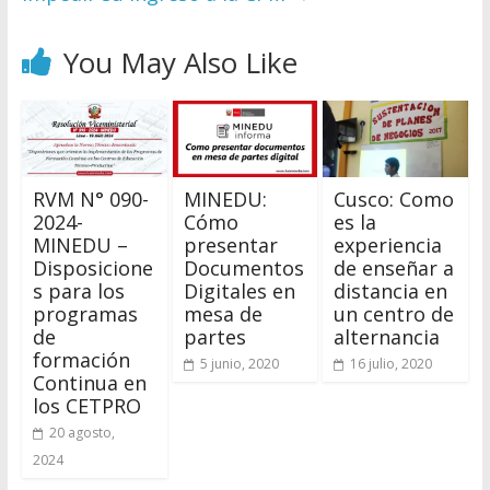
You May Also Like
RVM N° 090-
MINEDU:
Cusco: Como
2024-
Cómo
es la
MINEDU –
presentar
experiencia
Disposicione
Documentos
de enseñar a
s para los
Digitales en
distancia en
programas
mesa de
un centro de
de
partes
alternancia
formación
5 junio, 2020
16 julio, 2020
Continua en
los CETPRO
20 agosto,
2024