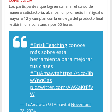
CONSTANCIA
Los participantes que logren culminar el curso de
manera satisfactoria, alcancen un promedio final igual o
mayor a 12 y cumplan con la entrega del producto final
recibirán una constancia por 60 horas.
#BriskTeaching
conoce
más sobre esta
herramienta para mejorar
tus clases
#TuAmawta
https://t.co/lih
wYnqGas
pic.twitter.com/AWXaKtFfV
W
— TuAmawta (@TAmawta)
November
28, 2024