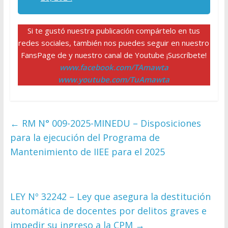
Si te gustó nuestra publicación compártelo en tus
redes sociales, también nos puedes seguir en nuestro
FansPage de y nuestro canal de Youtube ¡Suscríbete!
www.facebook.com/TAmawta
www.youtube.com/TuAmawta
←
RM N° 009-2025-MINEDU – Disposiciones
para la ejecución del Programa de
Mantenimiento de IIEE para el 2025
LEY Nº 32242 – Ley que asegura la destitución
automática de docentes por delitos graves e
impedir su ingreso a la CPM
→