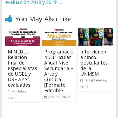
evaluación 2018 y 2019
→
You May Also Like
MINEDU:
Programació
Intervienen
Relación
n Curricular
a cinco
final de
Anual Nivel
postulantes
Especialistas
Secundaria –
de la
de UGEL y
Arte y
UNMSM
DRE a ser
Cultura
16 septiembre,
evaluados
[Formato
2019
Editable]
4 octubre,
4 marzo, 2020
2022