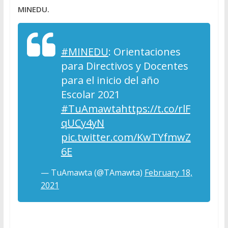
MINEDU.
#MINEDU
: Orientaciones
para Directivos y Docentes
para el inicio del año
Escolar 2021
#TuAmawta
https://t.co/rlF
qUCy4yN
pic.twitter.com/KwTYfmwZ
6E
— TuAmawta (@TAmawta)
February 18,
2021