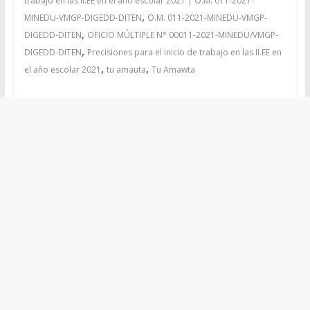
trabajo en las II.EE en el año escolar 2021 | O.M. 011-2021-
,
MINEDU-VMGP-DIGEDD-DITEN
O.M. 011-2021-MINEDU-VMGP-
,
DIGEDD-DITEN
OFICIO MÚLTIPLE N° 00011-2021-MINEDU/VMGP-
,
DIGEDD-DITEN
Precisiones para el inicio de trabajo en las II.EE en
,
,
el año escolar 2021
tu amauta
Tu Amawta